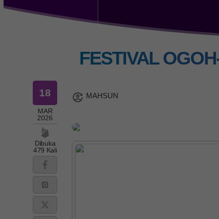
FESTIVAL OGOH
18
MAHSUN
MAR
2026
Dibuka
479 Kali