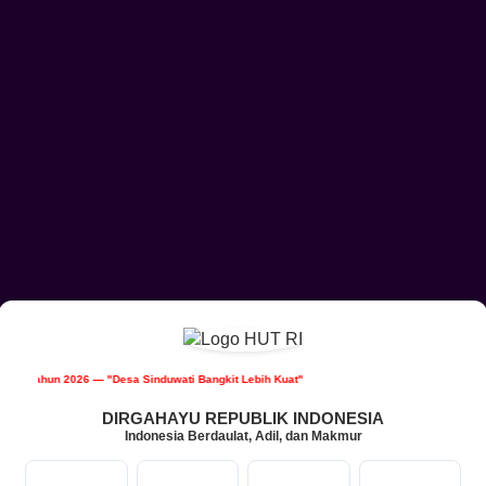
DTKS
KUA Sidemen
07
hun 2026 — "Desa Sinduwati Bangkit Lebih Kuat"
Agustus
157
2026
Kali
DIRGAHAYU REPUBLIK INDONESIA
Indonesia Berdaulat, Adil, dan Makmur
GOTONG
ROYONG
KEBERSIHAN
9
0
51
59