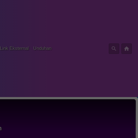
Link Eksternal
Unduhan
m
em