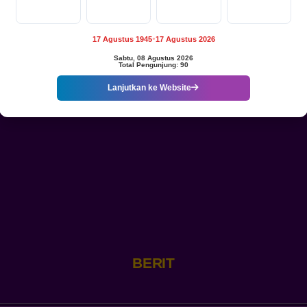
LINGKUNGAN
Hari
Jam
Menit
Detik
KANTOR
DESA
DALAM
17 Agustus 1945
17 Agustus 2026
●
RANGKA
Sabtu, 08 Agustus 2026
PERAYAAN
Total Pengunjung: 90
HUT
RI
Lanjutkan ke Website
KE-
81
BERITA LOKAL