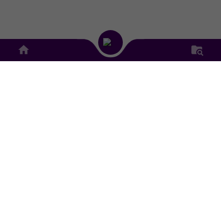
21 Juli 2026
277 Kali
AGEN PERLINSOS GENCAR
LAKUKAN PENDATAAN
BERBASIS DIGITAL DI
BANJAR DINAS SINDU BALI
DENGAN PELAYANAN
RAMAH DAN SANTUN
PEMERINTAH DESA SINDUWATI
Kecamatan Sidemen Kabupaten Karangasem
16 Juli 2026
Alamat Kantor :
Jl Raya Sinduwati,