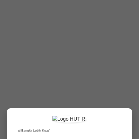
WhatsApp
Berita Lokal
Prodeskel
Kampung KB
Berita Dinas
YouTube
Boan
Sindu Bali
DTKS
KUA Sidemen
Posyandu
25 Juli 2026
180 Kali
Iseh
AGEN PERLINSOS
Kikian
TUNTASKAN PENDATAAN
Boan
DOOR TO DOOR DI BANJAR
DINAS PUNIA DENGAN
Sindu Bali
SAMBUTAN HANGAT WARGA
Punia
Kampung Sindu
Kelas Ibu Hamil
BPD
Punia
Berita TNI Polri
Kampung Sindu
 Sinduwati Bangkit Lebih Kuat"
Kelas Ibu Hamil