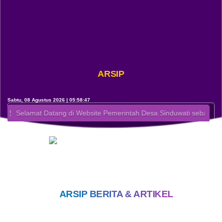
KANTOR DESA DALAM
Berita TNI Polri
RANGKA PERAYAAN HUT RI
KE-81
Kampung Sindu
Kelas Ibu Hamil
Seni Budaya
Rudat
ARSIP
Ogoh-ogoh
Bumdes
Sabtu, 08 Agustus 2026 | 05:58:47
OpenSID
Selamat Datang di Website Pemerintah Desa Sinduwati sebagai sarana 
ARSIP BERITA & ARTIKEL
06 Agustus 2026
122 Kali