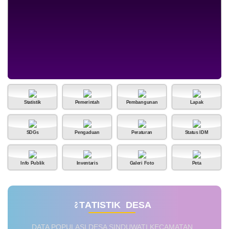
30 Juli 2026
150 Kali
SEMANGAT AGEN
PERLINSOS MENEROBOS
GERIMIS DEMI DATA WARGA
YANG AKURAT DI BR DINAS
KIKIAN
Statistik
Pemerintah
Pembangunan
Lapak
SDGs
Pengaduan
Peraturan
Status IDM
Info Publik
Inventaris
Galeri Foto
Peta
S
T
A
T
I
S
T
I
K
D
E
S
A
DATA POPULASI DESA SINDUWATI KECAMATAN