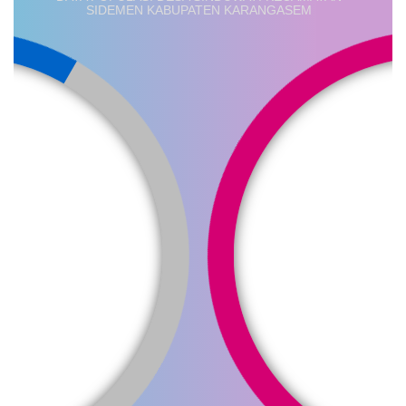
SIDEMEN KABUPATEN KARANGASEM
25 Juli 2026
185 Kali
AGEN PERLINSOS
TUNTASKAN PENDATAAN
DOOR TO DOOR DI BANJAR
DINAS PUNIA DENGAN
SAMBUTAN HANGAT WARGA