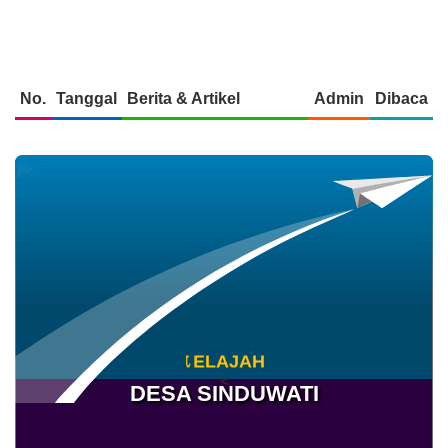
PELAYANAN KESEHATAN
PENUH SENYUM DI
POSYANDU BANJAR DINAS
KIKIAN BULAN AGUSTUS
2026
No.
Tanggal
Berita & Artikel
Admin
Dibaca
J
E
L
A
J
A
H
<
DESA SINDUWATI