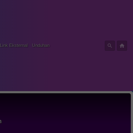
Link Eksternal
Unduhan
m
em