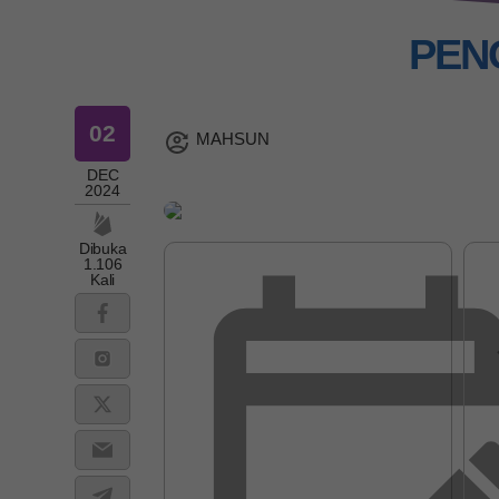
PEN
02
MAHSUN
DEC
2024
Dibuka
1.106
Kali