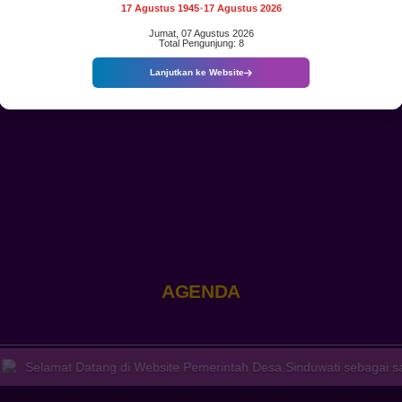
PERLINSOS
17 Agustus 1945
17 Agustus 2026
●
MENEROBOS
GERIMIS
Jumat, 07 Agustus 2026
Total Pengunjung: 8
DEMI
DATA
Lanjutkan ke Website
WARGA
YANG
AKURAT
DI
BR
DINAS
KIKIAN
AGEND
 Datang di Website Pemerintah Desa Sinduwati sebagai sarana bagi m