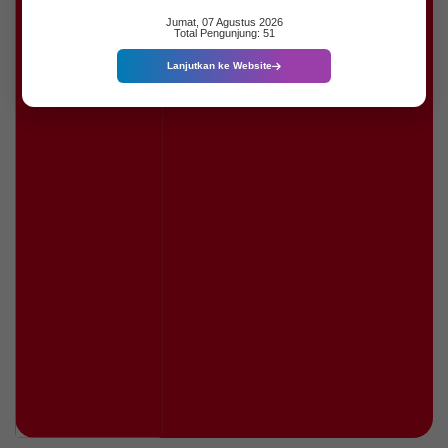
Jumat, 07 Agustus 2026
Total Pengunjung: 51
Lanjutkan ke Website
23 Juli 2026
171 Kali
PERAN STRATEGIS KIM
SEBAGAI JURNALIS WARGA
DALAM MEWUJUDKAN
LITERASI DIGITAL DI MEDIA
SOSIAL