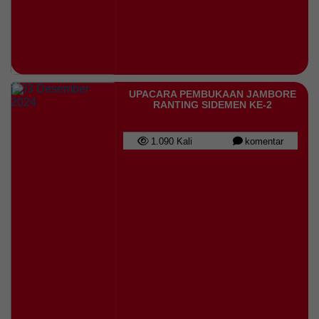
169 Kali
SEMARAK HUT PRODI
BAHASA BALI STKIP
AMLAPURA KE-16 USUNG
TEMA "TRI LINGUA EDU" DI
MI SINDU
03 Desember
UPACARA PEMBUKAAN JAMBORE
2024
RANTING SIDEMEN KE-2
1.090 Kali
komentar