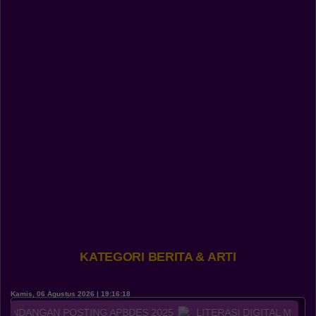
BPD
Punia
30 Juli 2026
Berita TNI Polri
142 Kali
Kampung Sindu
SEMANGAT AGEN
PERLINSOS MENEROBOS
Kelas Ibu Hamil
GERIMIS DEMI DATA WARGA
Seni Budaya
YANG AKURAT DI BR DINAS
KIKIAN
Rudat
Ogoh-ogoh
Bumdes
OpenSID
KATEGORI
Kamis, 06 Agustus 2026 | 19:16:18
NGAN POSTING APBDES 2025
LITERASI DIGITAL MEMANFAA