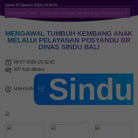
Jum'at, 07 Agustus 2026 | 10:34:43
ah Desa Sinduwati sebagai sarana bagi masyarakat desa agar lebih m
MENGAWAL TUMBUH KEMBANG ANAK
MELALUI PELAYANAN POSYANDU BR
DINAS SINDU BALI
09-07-2026 15:32:41
307 Kali dibuka
06 Agustus 2026
Sindu 
122 Kali
PELAYANAN KESEHATAN
MAHSUN
PENUH SENYUM DI
POSYANDU BANJAR DINAS
KIKIAN BULAN AGUSTUS
2026