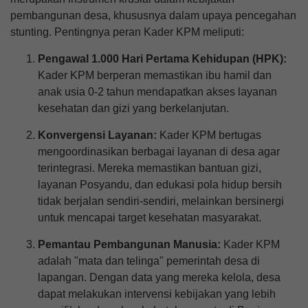
30 Juli 2026
pembangunan desa, khususnya dalam upaya pencegahan
150 Kali
stunting. Pentingnya peran Kader KPM meliputi:
SEMANGAT AGEN
PERLINSOS MENEROBOS
Pengawal 1.000 Hari Pertama Kehidupan (HPK):
GERIMIS DEMI DATA WARGA
Kader KPM berperan memastikan ibu hamil dan
YANG AKURAT DI BR DINAS
KIKIAN
anak usia 0-2 tahun mendapatkan akses layanan
kesehatan dan gizi yang berkelanjutan.
Konvergensi Layanan:
Kader KPM bertugas
mengoordinasikan berbagai layanan di desa agar
terintegrasi. Mereka memastikan bantuan gizi,
layanan Posyandu, dan edukasi pola hidup bersih
tidak berjalan sendiri-sendiri, melainkan bersinergi
untuk mencapai target kesehatan masyarakat.
Pemantau Pembangunan Manusia:
Kader KPM
adalah "mata dan telinga" pemerintah desa di
lapangan. Dengan data yang mereka kelola, desa
dapat melakukan intervensi kebijakan yang lebih