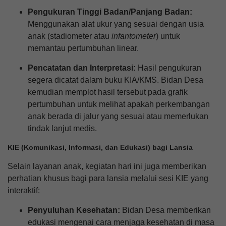
Pengukuran Tinggi Badan/Panjang Badan:
Menggunakan alat ukur yang sesuai dengan usia
anak (stadiometer atau
infantometer
) untuk
memantau pertumbuhan linear.
Pencatatan dan Interpretasi:
Hasil pengukuran
segera dicatat dalam buku KIA/KMS. Bidan Desa
kemudian memplot hasil tersebut pada grafik
pertumbuhan untuk melihat apakah perkembangan
anak berada di jalur yang sesuai atau memerlukan
25 Juli 2026
tindak lanjut medis.
185 Kali
KIE (Komunikasi, Informasi, dan Edukasi) bagi Lansia
AGEN PERLINSOS
TUNTASKAN PENDATAAN
DOOR TO DOOR DI BANJAR
Selain layanan anak, kegiatan hari ini juga memberikan
DINAS PUNIA DENGAN
perhatian khusus bagi para lansia melalui sesi KIE yang
SAMBUTAN HANGAT WARGA
interaktif:
Penyuluhan Kesehatan:
Bidan Desa memberikan
edukasi mengenai cara menjaga kesehatan di masa