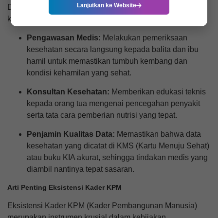
Lanjutkan ke Website
Desa memegang peran yang sangat vital dalam setiap
kegiatan Posyandu, di antaranya:
Pengawasan Medis:
Melakukan pemeriksaan
kesehatan secara langsung kepada balita dan ibu
hamil untuk memastikan tumbuh kembang dan
kondisi kehamilan yang sehat.
Konsultan Kesehatan:
Memberikan edukasi teknis
kepada orang tua mengenai pencegahan penyakit
serta tata cara pemberian nutrisi yang tepat.
Penjamin Kualitas Data:
Memastikan bahwa data
kesehatan yang dicatat di KMS (Kartu Menuju Sehat)
atau buku KIA akurat, sehingga tindakan medis yang
diambil nantinya tepat sasaran.
Arti Penting Eksistensi Kader KPM
Eksistensi Kader KPM (Kader Pembangunan Manusia)
merupakan instrumen krusial dalam kebijakan