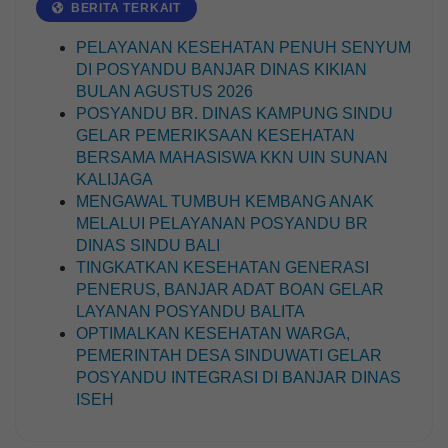
BERITA TERKAIT
PELAYANAN KESEHATAN PENUH SENYUM
23 Juli 2026
DI POSYANDU BANJAR DINAS KIKIAN
181 Kali
BULAN AGUSTUS 2026
PERAN STRATEGIS KIM
POSYANDU BR. DINAS KAMPUNG SINDU
SEBAGAI JURNALIS WARGA
DALAM MEWUJUDKAN
GELAR PEMERIKSAAN KESEHATAN
LITERASI DIGITAL DI MEDIA
BERSAMA MAHASISWA KKN UIN SUNAN
SOSIAL
KALIJAGA
MENGAWAL TUMBUH KEMBANG ANAK
MELALUI PELAYANAN POSYANDU BR
DINAS SINDU BALI
TINGKATKAN KESEHATAN GENERASI
PENERUS, BANJAR ADAT BOAN GELAR
LAYANAN POSYANDU BALITA
OPTIMALKAN KESEHATAN WARGA,
PEMERINTAH DESA SINDUWATI GELAR
POSYANDU INTEGRASI DI BANJAR DINAS
ISEH