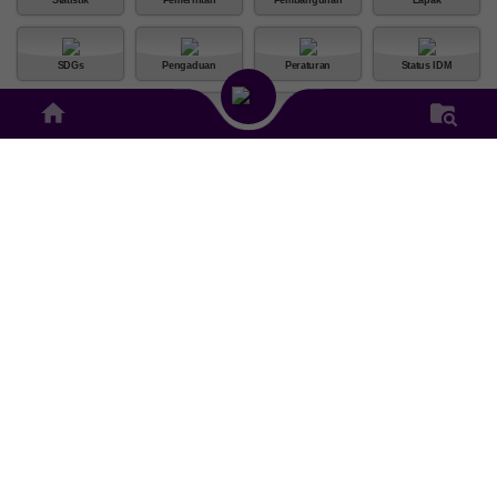
SDGs
Pengaduan
Peraturan
Status IDM
Info Publik
Inventaris
Galeri Foto
Peta
S
T
A
T
I
S
T
I
K
D
E
S
A
DATA POPULASI DESA SINDUWATI KECAMATAN
SIDEMEN KABUPATEN KARANGASEM