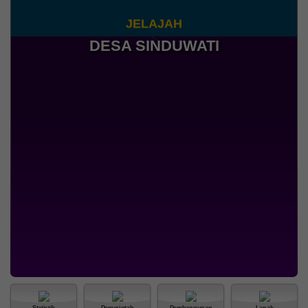
J
E
L
A
J
A
H
<
DESA SINDUWATI
21 Juli 2026
292 Kali
PENDATAAN AGEN
PERLINSOS DAN PRAKTEK
BAIK IDENTITAS
KEPENDUDUKAN DIGITAL
(IKD) DI BR DINAS KAMPUNG
SINDU
Statistik
Pemerintah
Pembangunan
Lapak