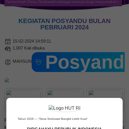
rintah Desa Sinduwati sebagai sarana bagi masyarakat desa agar leb
KEGIATAN POSYANDU BULAN
PEBRUARI 2024
15-02-2024 14:59:11
1.007 Kali dibuka
Posyand
25 Juli 2026
MAHSUN
184 Kali
AGEN PERLINSOS
TUNTASKAN PENDATAAN
DOOR TO DOOR DI BANJAR
DINAS PUNIA DENGAN
SAMBUTAN HANGAT WARGA
Ke-81 Tahun 2026 — "Desa Sinduwati Bangkit Lebih Kuat"
Pada Hari Jum'at, 16 Pebruari 2024 mulai Pk. 10.00 WITA,
kegiatan rutin bulanan Posyandu dilaksanakan di Br Dinas