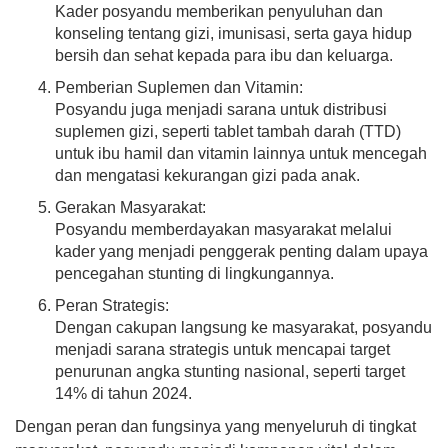
Kader posyandu memberikan penyuluhan dan
konseling tentang gizi, imunisasi, serta gaya hidup
bersih dan sehat kepada para ibu dan keluarga.
Pemberian Suplemen dan Vitamin:
Posyandu juga menjadi sarana untuk distribusi
suplemen gizi, seperti tablet tambah darah (TTD)
untuk ibu hamil dan vitamin lainnya untuk mencegah
dan mengatasi kekurangan gizi pada anak.
Gerakan Masyarakat:
06 Agustus 2026
Posyandu memberdayakan masyarakat melalui
123 Kali
kader yang menjadi penggerak penting dalam upaya
PELAYANAN KESEHATAN
PENUH SENYUM DI
pencegahan stunting di lingkungannya.
POSYANDU BANJAR DINAS
KIKIAN BULAN AGUSTUS
Peran Strategis:
2026
Dengan cakupan langsung ke masyarakat, posyandu
menjadi sarana strategis untuk mencapai target
penurunan angka stunting nasional, seperti target
14% di tahun 2024.
Dengan peran dan fungsinya yang menyeluruh di tingkat