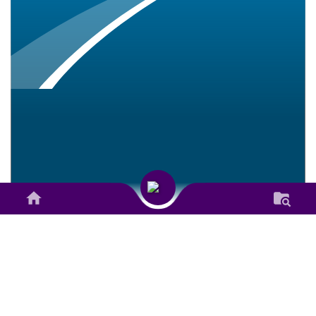
J
E
L
A
J
A
H
<
DESA SINDUWATI