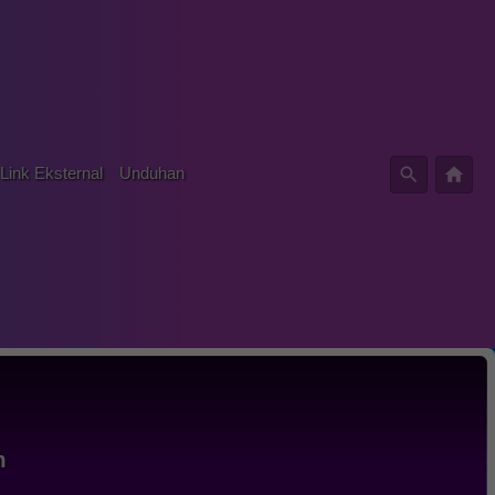
Link Eksternal
Unduhan
m
em