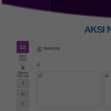
AKSI 
12
MAHSUN
DEC
2025
Dibuka
702 Kali