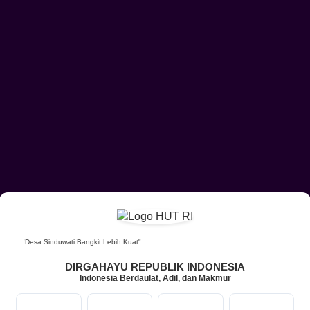
DTKS
KUA Sidemen
sa Sinduwati Bangkit Lebih Kuat"
DIRGAHAYU REPUBLIK INDONESIA
30
Indonesia Berdaulat, Adil, dan Makmur
142
Juli
Kali
2026
10
9
22
31