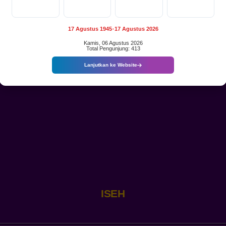
SEMANGAT
Hari
Jam
Menit
Detik
AGEN
PERLINSOS
MENEROBOS
17 Agustus 1945
17 Agustus 2026
●
GERIMIS
Kamis, 06 Agustus 2026
DEMI
Total Pengunjung: 413
DATA
WARGA
Lanjutkan ke Website
YANG
AKURAT
DI
BR
DINAS
KIKIAN
ISE