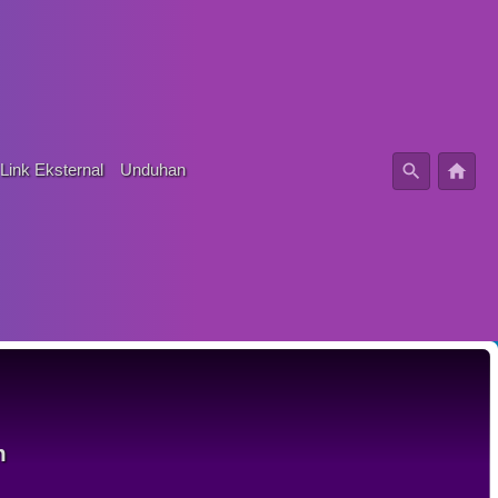
Link Eksternal
Unduhan
m
em