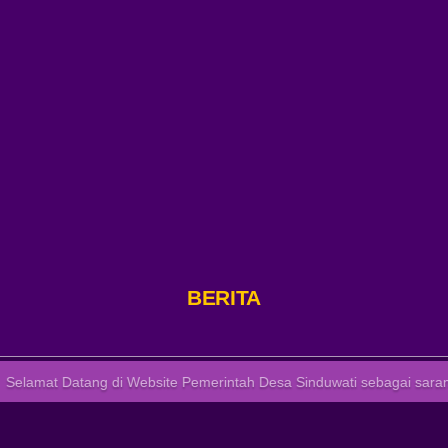
KEMENAG
KARANGASEM
DI
BR
ADAT
BOAN
BERITA DESA
tang di Website Pemerintah Desa Sinduwati sebagai sarana bagi masy