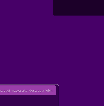
arakat desa agar lebih mudah mengakses informasi terkini mengenai b