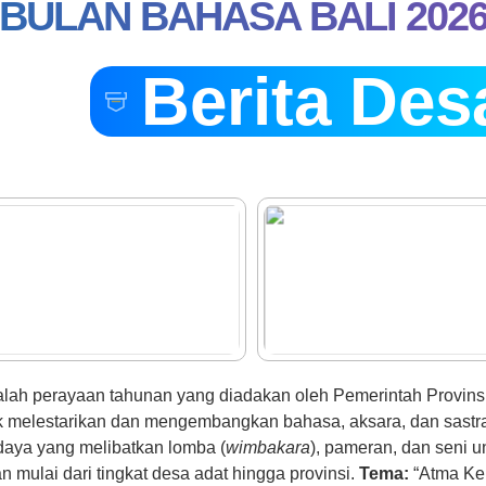
BULAN BAHASA BALI 202
ROYONG
KEBERSIHAN
LINGKUNGAN
KANTOR
Berita Des
DESA
DALAM
RANGKA
PERAYAAN
HUT
RI
KE-
81
alah perayaan tahunan yang diadakan oleh Pemerintah Provinsi
tuk melestarikan dan mengembangkan bahasa, aksara, dan sastra
daya yang melibatkan lomba (
wimbakara
), pameran, dan seni u
mulai dari tingkat desa adat hingga provinsi.
Tema:
“Atma Ker