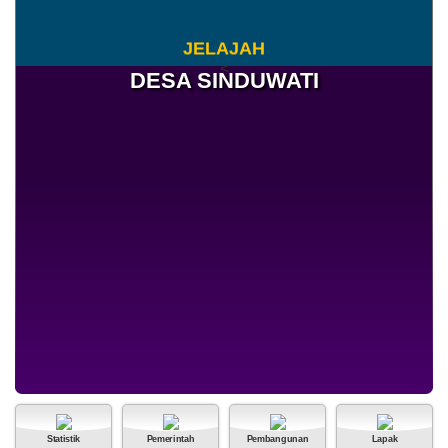
J
E
L
A
J
A
H
<
DESA SINDUWATI
25 Juli 2026
186 Kali
Statistik
Pemerintah
Pembangunan
Lapak