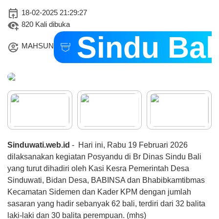
18-02-2025 21:29:27
820 Kali dibuka
Sindu Bal
07 Agustus 2026
MAHSUN
158 Kali
GOTONG ROYONG
KEBERSIHAN LINGKUNGAN
KANTOR DESA DALAM
RANGKA PERAYAAN HUT RI
KE-81
Sinduwati.web.id
- Hari ini, Rabu 19 Februari 2026
dilaksanakan kegiatan Posyandu di Br Dinas Sindu Bali
yang turut dihadiri oleh Kasi Kesra Pemerintah Desa
Sinduwati, Bidan Desa, BABINSA dan Bhabibkamtibmas
Kecamatan Sidemen dan Kader KPM dengan jumlah
sasaran yang hadir sebanyak 62 bali, terdiri dari 32 balita
laki-laki dan 30 balita perempuan. (mhs)