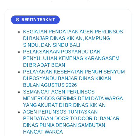
BERITA TERKAIT
KEGIATAN PENDATAAN AGEN PERLINSOS
DI BANJAR DINAS KIKIAN, KAMPUNG
SINDU, DAN SINDU BALI
PELAKSANAAN POSYANDU DAN
PENYULUHAN KEMENAG KARANGASEM
DI BR ADAT BOAN
PELAYANAN KESEHATAN PENUH SENYUM
DI POSYANDU BANJAR DINAS KIKIAN
BULAN AGUSTUS 2026
SEMANGAT AGEN PERLINSOS
MENEROBOS GERIMIS DEMI DATA WARGA
06 Agustus 2026
YANG AKURAT DI BR DINAS KIKIAN
122 Kali
AGEN PERLINSOS TUNTASKAN
PELAYANAN KESEHATAN
PENDATAAN DOOR TO DOOR DI BANJAR
PENUH SENYUM DI
DINAS PUNIA DENGAN SAMBUTAN
POSYANDU BANJAR DINAS
HANGAT WARGA
KIKIAN BULAN AGUSTUS