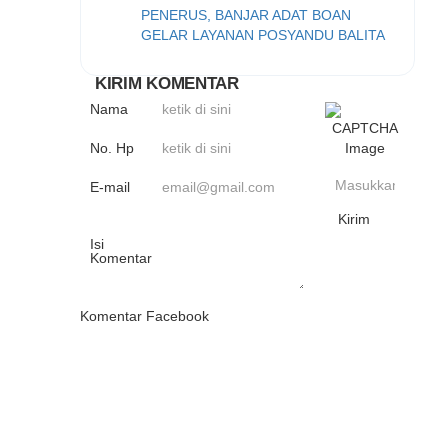
PENERUS, BANJAR ADAT BOAN
GELAR LAYANAN POSYANDU BALITA
KIRIM KOMENTAR
Nama
No. Hp
06
Agustus
E-mail
2026
125
Kali
Isi
PELAYANAN
Komentar
KESEHATAN
PENUH
SENYUM
Komentar Facebook
DI
POSYANDU
BANJAR
DINAS
KIKIAN
BULAN
AGUSTUS
2026