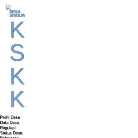
ARSIP BERITA &
KATEGORI BERITA &
AGENDA
MEDIA SOSIAL DESA
KOMENTAR
SINERGI PROGRAM
PROFILE DESA
VIDEO
DESA
ARTIKEL
ARTIKEL
SINDUWATI
KECAMATA
SIDEMEN
KABUPATE
KARANGA
Profil Desa
Data Desa
Regulasi
Media Sosial
Status Desa
Terbaru
Ekologi
Pengumuman
Populer
Internet
Desa Sinduwati Kecamatan