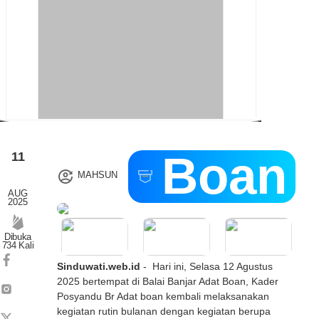
Kali
GOTONG
ROYONG
KEBERSIHAN
LINGKUNGAN
KANTOR
DESA
DALAM
RANGKA
PERAYAAN
HUT
POSYANDU BR ADAT BOAN
RI
KE-
81
Boan
11
MAHSUN
AUG
2025
Dibuka
734 Kali
Sinduwati.web.id
- Hari ini, Selasa 12 Agustus
2025 bertempat di Balai Banjar Adat Boan, Kader
Posyandu Br Adat boan kembali melaksanakan
kegiatan rutin bulanan dengan kegiatan berupa