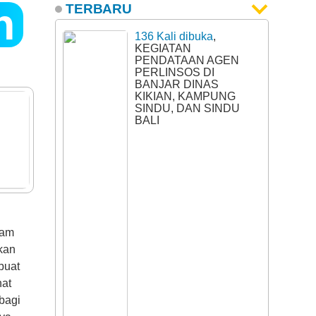
n
TERBARU
136 Kali dibuka
,
KEGIATAN
PENDATAAN AGEN
PERLINSOS DI
BANJAR DINAS
KIKIAN, KAMPUNG
SINDU, DAN SINDU
BALI
lam
hkan
buat
hat
bagi