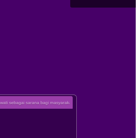
sarana bagi masyarakat desa agar lebih mudah mengakses informasi t