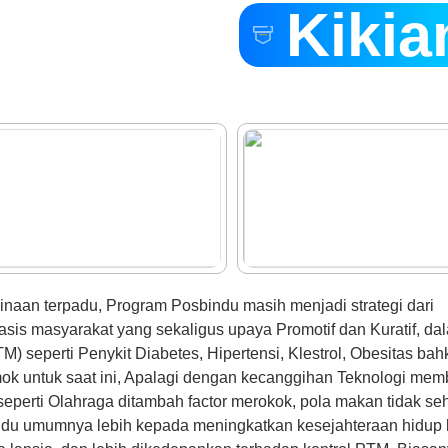
Kikia
KANTOR
DESA
DALAM
RANGKA
PERAYAAN
HUT
RI
KE-
81
naan terpadu, Program Posbindu masih menjadi strategi dari
is masyarakat yang sekaligus upaya Promotif dan Kuratif, da
) seperti Penykit Diabetes, Hipertensi, Klestrol, Obesitas ba
ok untuk saat ini, Apalagi dengan kecanggihan Teknologi mem
 seperti Olahraga ditambah factor merokok, pola makan tidak se
ndu umumnya lebih kepada meningkatkan kesejahteraan hidup 