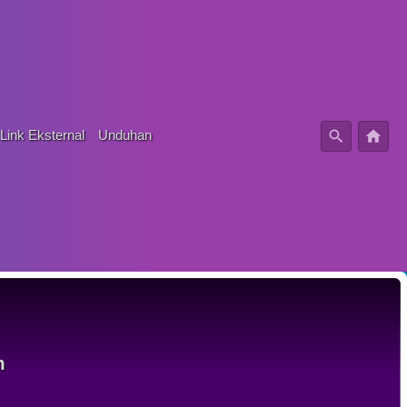
Link Eksternal
Unduhan
m
em
ya