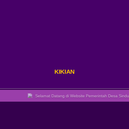
KARANGASEM
DI
BR
ADAT
BOAN
KI
Selamat Datang di Website Pemerintah Desa Sinduwati sebagai 